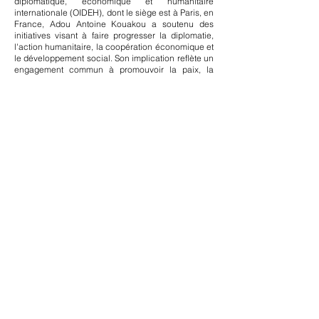
diplomatique, économique et humanitaire
internationale (OIDEH), dont le siège est à Paris, en
France, Adou Antoine Kouakou a soutenu des
initiatives visant à faire progresser la diplomatie,
l'action humanitaire, la coopération économique et
le développement social. Son implication reflète un
engagement commun à promouvoir la paix, la
dignité humaine, la compréhension internationale
et le progrès durable grâce à des partenariats
stratégiques et à un engagement mondial.
6. Champion de l’autonomisation des jeunes et
de l’entrepreneuriat
Reconnaissant l'importance des jeunes pour
façonner l'avenir de l'Afrique, Adou Antoine
Kouakou a toujours plaidé en faveur d'initiatives
d'autonomisation des jeunes. Il a soutenu des
programmes qui encouragent l'éducation, le
développement du leadership, l'entrepreneuriat,
l'innovation et la croissance professionnelle. Ses
efforts se sont concentrés sur l’accès des jeunes
Africains à des opportunités, au mentorat et à des
réseaux qui leur permettent de contribuer de
manière significative à leurs communautés et à
leurs économies nationales.
7. Leadership en matière de développement
humanitaire et social