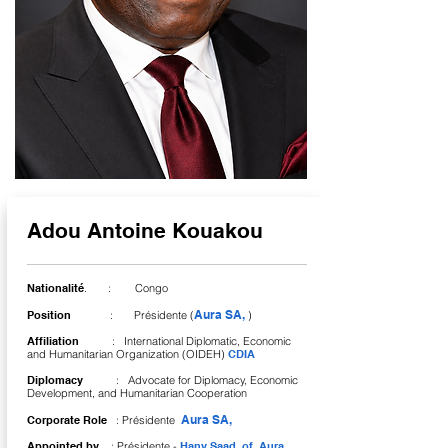
Adou Antoine Kouakou
Nationalité
. : Congo
Aura SA,
Position
: Présidente (
)
Affiliation
: International Diplomatic, Economic
and Humanitarian Organization (OIDEH)
CDIA
Diplomacy
: Advocate for Diplomacy, Economic
Development, and Humanitarian Cooperation
Aura SA,
Corporate Role
: Présidente
Appointed by
: Présidente -
Hany Saad of
Aura