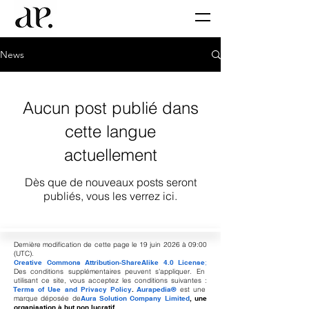
News
Aucun post publié dans
cette langue
actuellement
Dès que de nouveaux posts seront
publiés, vous les verrez ici.
Dernière modification de cette page le 19 juin 2026 à 09:00
(UTC).
Creative Commons Attribution-ShareAlike 4.0 License
;
Des conditions supplémentaires peuvent s'appliquer. En
utilisant ce site, vous acceptez les conditions suivantes :
Terms of Use and Privacy Policy
.
Aurapedia®
est une
marque déposée de
Aura Solution Company Limited
, une
organisation à but non lucratif.